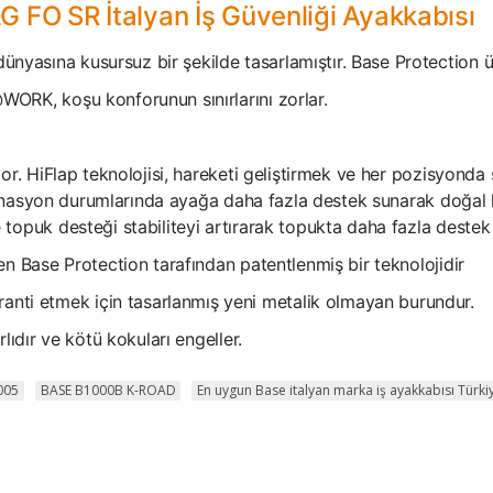
FO SR İtalyan İş Güvenliği Ayakkabısı
yasına kusursuz bir şekilde tasarlamıştır. Base Protection ü
ORK, koşu konforunun sınırlarını zorlar.
or. HiFlap teknolojisi, hareketi geliştirmek ve her pozisyonda
upinasyon durumlarında ayağa daha fazla destek sunarak doğal h
topuk desteği stabiliteyi artırarak topukta daha fazla destek
en Base Protection tarafından patentlenmiş bir teknolojidir
ti etmek için tasarlanmış yeni metalik olmayan burundur.
lıdır ve kötü kokuları engeller.
005
BASE B1000B K-ROAD
En uygun Base italyan marka iş ayakkabısı Türki