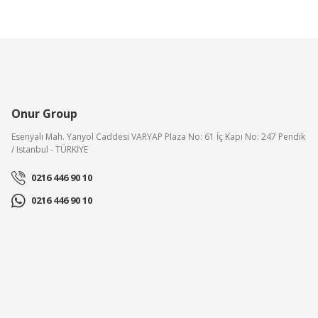
Onur Group
Esenyalı Mah. Yanyol Caddesi VARYAP Plaza No: 61 İç Kapı No: 247 Pendik
/ Istanbul - TÜRKİYE
0216 446 90 10
0216 446 90 10