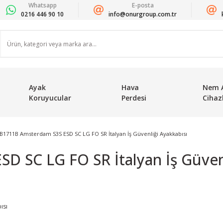
Whatsapp
E-posta
0216 446 90 10
info@onurgroup.com.tr
Ayak
Hava
Nem 
Koruyucular
Perdesi
Cihazl
B1711B Amsterdam S3S ESD SC LG FO SR İtalyan İş Güvenliği Ayakkabısı
 SC LG FO SR İtalyan İş Güvenl