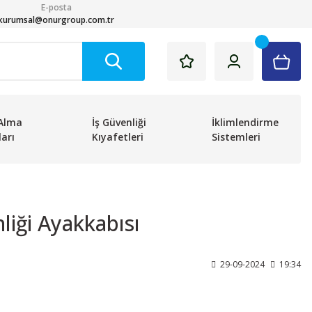
E-posta
kurumsal@onurgroup.com.tr
Alma
İş Güvenliği
İklimlendirme
arı
Kıyafetleri
Sistemleri
iği Ayakkabısı
29-09-2024
19:34