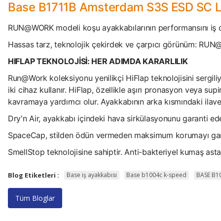
Base B1711B Amsterdam S3S ESD SC LG 
RUN@WORK modeli koşu ayakkabılarının performansını iş dün
Hassas tarz, teknolojik çekirdek ve çarpıcı görünüm: RUN@W
HIFLAP TEKNOLOJİSİ: HER ADIMDA KARARLILIK
Run@Work koleksiyonu yenilikçi HiFlap teknolojisini sergiliy
iki cihaz kullanır. HiFlap, özellikle aşırı pronasyon veya s
kavramaya yardımcı olur. Ayakkabının arka kısmındaki ilave 
Dry'n Air, ayakkabı içindeki hava sirkülasyonunu garanti ed
SpaceCap, stilden ödün vermeden maksimum korumayı garan
SmellStop teknolojisine sahiptir. Anti-bakteriyel kumaş astar
Blog Etiketleri :
Base iş ayakkabısı
Base b1004c k-speed
BASE B1
Tüm Bloglar