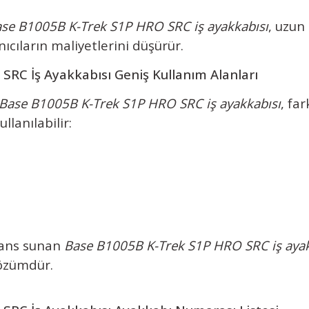
se B1005B K-Trek S1P HRO SRC iş ayakkabısı
, uzun
nıcıların maliyetlerini düşürür.
RC İş Ayakkabısı Geniş Kullanım Alanları
Base B1005B K-Trek S1P HRO SRC iş ayakkabısı
, far
llanılabilir:
mans sunan
Base B1005B K-Trek S1P HRO SRC iş ayak
çözümdür.