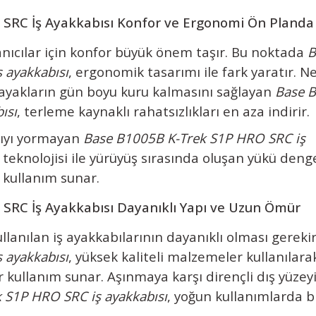
SRC İş Ayakkabısı Konfor ve Ergonomi Ön Planda
anıcılar için konfor büyük önem taşır. Bu noktada
B
 ayakkabısı
, ergonomik tasarımı ile fark yaratır. N
 ayakların gün boyu kuru kalmasını sağlayan
Base 
ısı
, terleme kaynaklı rahatsızlıkları en aza indirir.
ıcıyı yormayan
Base B1005B K-Trek S1P HRO SRC iş
teknolojisi ile yürüyüş sırasında oluşan yükü denge
 kullanım sunar.
SRC İş Ayakkabısı Dayanıklı Yapı ve Uzun Ömür
lanılan iş ayakkabılarının dayanıklı olması gereki
 ayakkabısı
, yüksek kaliteli malzemeler kullanılara
 kullanım sunar. Aşınmaya karşı dirençli dış yüzey
 S1P HRO SRC iş ayakkabısı
, yoğun kullanımlarda b