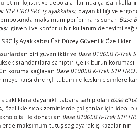
 üretim, lojistik ve depo alanlarında çalışan kullanıc
k S1P HRO SRC iş ayakkabısı
, dayanıklılığı ve ergo
k iş temposunda maksimum performans sunan
Base 
ısı
, güvenli ve konforlu bir kullanım deneyimi sağl
RC İş Ayakkabısı Üst Düzey Güvenlik Özellikleri
nsurlardan biri güvenliktir ve
Base B1005B K-Trek 
ksek standartlara sahiptir. Çelik burun koruması
stün koruma sağlayan
Base B1005B K-Trek S1P HRO 
meye karşı dirençli tabanı ile keskin cisimlere kar
 sıcaklıklara dayanıklı tabana sahip olan
Base B10
ı
, özellikle sıcak zeminlerde çalışanlar için ideal bi
knolojisi ile donatılan
Base B1005B K-Trek S1P HR
minlerde maksimum tutuş sağlayarak iş kazalarının
.