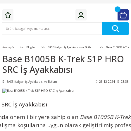
Anasayfa
Bloglar
BASE İtalyan İş Ayakkabısı ve Botları
Base B1005B K-Trek 
Base B1005B K-Trek S1P HRO
SRC İş Ayakkabısı
BASE İtalyan İş Ayakkabısı ve Botları
23-12-2024
23:38
SRC İş Ayakkabısı
ında önemli bir yere sahip olan
Base B1005B K-Trek
çalışma koşullarına uygun olarak geliştirilmiş profe