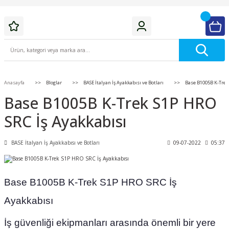
Anasayfa
Bloglar
BASE İtalyan İş Ayakkabısı ve Botları
Base B1005B K-Trek 
Base B1005B K-Trek S1P HRO
SRC İş Ayakkabısı
BASE İtalyan İş Ayakkabısı ve Botları
09-07-2022
05:37
Base B1005B K-Trek S1P HRO SRC İş
Ayakkabısı
İş güvenliği ekipmanları arasında önemli bir yere