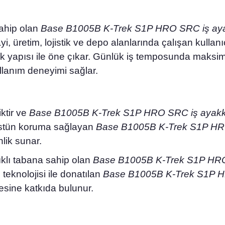
sahip olan
Base B1005B K-Trek S1P HRO SRC iş aya
yi, üretim, lojistik ve depo alanlarında çalışan kullanı
mik yapısı ile öne çıkar. Günlük iş temposunda mak
ullanım deneyimi sağlar.
iktir ve
Base B1005B K-Trek S1P HRO SRC iş ayakk
üstün koruma sağlayan
Base B1005B K-Trek S1P HR
nlik sunar.
klı tabana sahip olan
Base B1005B K-Trek S1P HRO
 teknolojisi ile donatılan
Base B1005B K-Trek S1P H
sine katkıda bulunur.