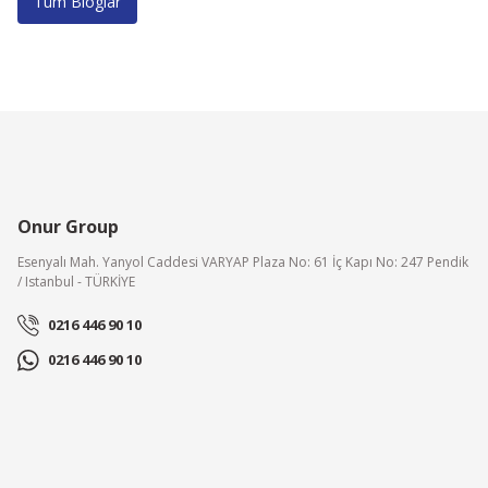
Tüm Bloglar
Onur Group
Esenyalı Mah. Yanyol Caddesi VARYAP Plaza No: 61 İç Kapı No: 247 Pendik
/ Istanbul - TÜRKİYE
0216 446 90 10
0216 446 90 10