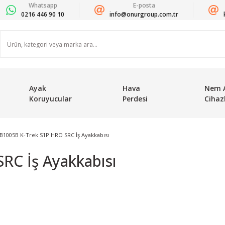
Whatsapp
E-posta
0216 446 90 10
info@onurgroup.com.tr
Ayak
Hava
Nem 
Koruyucular
Perdesi
Cihazl
B1005B K-Trek S1P HRO SRC İş Ayakkabısı
RC İş Ayakkabısı