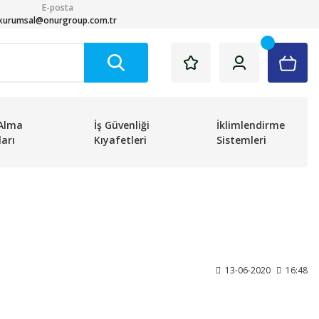
E-posta
kurumsal@onurgroup.com.tr
Alma
İş Güvenliği
İklimlendirme
arı
Kıyafetleri
Sistemleri
13-06-2020
16:48