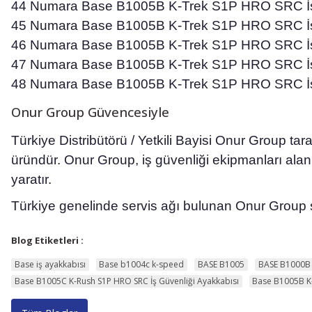
44 Numara Base B1005B K-Trek S1P HRO SRC İş
45 Numara Base B1005B K-Trek S1P HRO SRC İş
46 Numara Base B1005B K-Trek S1P HRO SRC İş
47 Numara Base B1005B K-Trek S1P HRO SRC İş
48 Numara Base B1005B K-Trek S1P HRO SRC İş
Onur Group Güvencesiyle
Türkiye Distribütörü / Yetkili Bayisi Onur Group ta
üründür. Onur Group, iş güvenliği ekipmanları alanı
yaratır.
Türkiye genelinde servis ağı bulunan Onur Group
Blog Etiketleri :
Base iş ayakkabısı
Base b1004c k-speed
BASE B1005
BASE B1000B
Base B1005C K-Rush S1P HRO SRC İş Güvenliği Ayakkabısı
Base B1005B K-