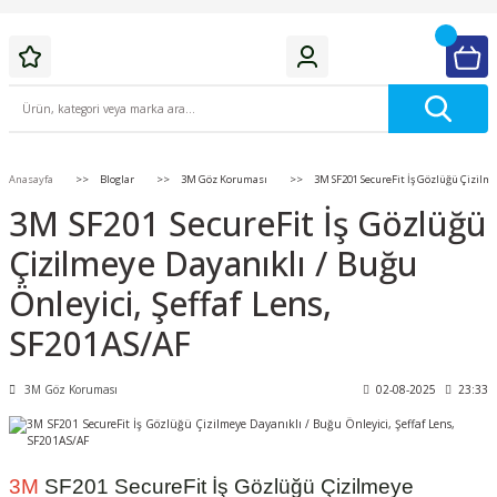
Anasayfa
Bloglar
3M Göz Koruması
3M SF201 SecureFit İş Gözlüğü Çizilmey
3M SF201 SecureFit İş Gözlüğü
Çizilmeye Dayanıklı / Buğu
Önleyici, Şeffaf Lens,
SF201AS/AF
3M Göz Koruması
02-08-2025
23:33
3M
SF201 SecureFit İş Gözlüğü Çizilmeye