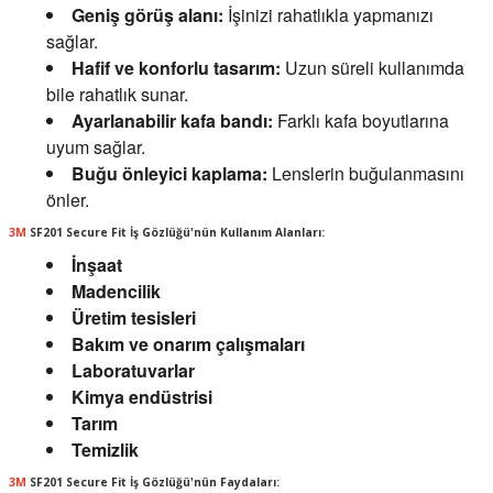
Geniş görüş alanı:
İşinizi rahatlıkla yapmanızı
sağlar.
Hafif ve konforlu tasarım:
Uzun süreli kullanımda
bile rahatlık sunar.
Ayarlanabilir kafa bandı:
Farklı kafa boyutlarına
uyum sağlar.
Buğu önleyici kaplama:
Lenslerin buğulanmasını
önler.
3M
SF201 Secure Fit İş Gözlüğü'nün Kullanım Alanları:
İnşaat
Madencilik
Üretim tesisleri
Bakım ve onarım çalışmaları
Laboratuvarlar
Kimya endüstrisi
Tarım
Temizlik
3M
SF201 Secure Fit İş Gözlüğü'nün Faydaları: