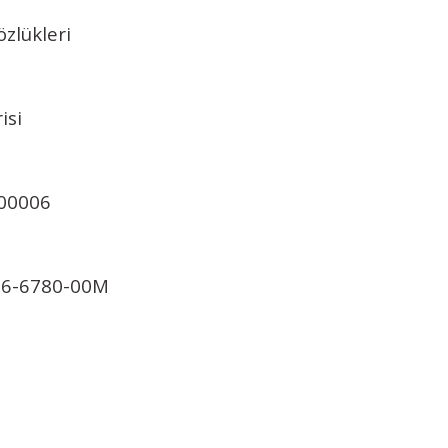
zlükleri
isi
-00006
, 26-6780-00M