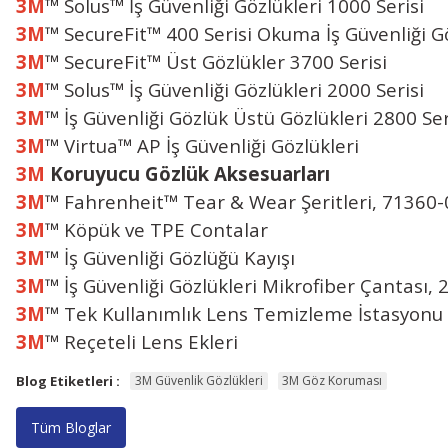
3M
™ Solus™ İş Güvenliği Gözlükleri 1000 Serisi
3M
™ SecureFit™ 400 Serisi Okuma İş Güvenliği Gö
3M
™ SecureFit™ Üst Gözlükler 3700 Serisi
3M
™ Solus™ İş Güvenliği Gözlükleri 2000 Serisi
3M
™ İş Güvenliği Gözlük Üstü Gözlükleri 2800 Ser
3M
™ Virtua™ AP İş Güvenliği Gözlükleri
3M
Koruyucu Gözlük Aksesuarları
3M
™ Fahrenheit™ Tear & Wear Şeritleri, 71360
3M
™ Köpük ve TPE Contalar
3M
™ İş Güvenliği Gözlüğü Kayışı
3M
™ İş Güvenliği Gözlükleri Mikrofiber Çantası
3M
™ Tek Kullanımlık Lens Temizleme İstasyonu
3M
™ Reçeteli Lens Ekleri
Blog Etiketleri :
3M Güvenlik Gözlükleri
3M Göz Koruması
Tüm Bloglar