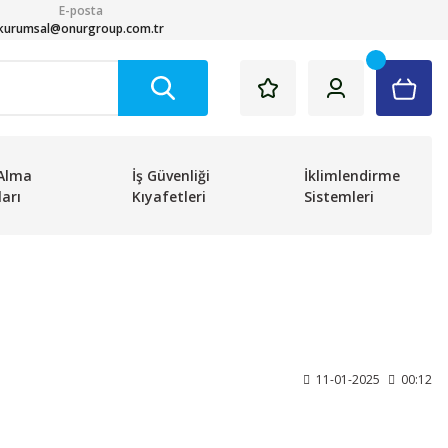
E-posta
kurumsal@onurgroup.com.tr
Alma
İş Güvenliği
İklimlendirme
arı
Kıyafetleri
Sistemleri
11-01-2025
00:12