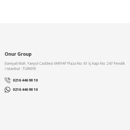
Onur Group
Esenyalı Mah. Yanyol Caddesi VARYAP Plaza No: 61 İç Kapı No: 247 Pendik
/ Istanbul - TÜRKİYE
0216 446 90 10
0216 446 90 10