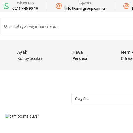
Whatsapp
E-posta
0216 446 90 10
info@onurgroup.com.tr
Ayak
Hava
Nem 
Koruyucular
Perdesi
Cihazl