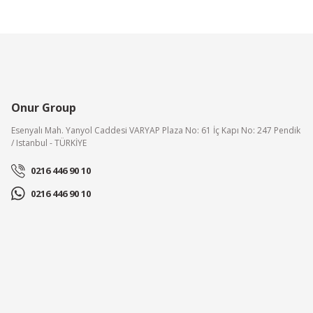
Onur Group
Esenyalı Mah. Yanyol Caddesi VARYAP Plaza No: 61 İç Kapı No: 247 Pendik
/ Istanbul - TÜRKİYE
0216 446 90 10
0216 446 90 10