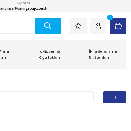
E-posta
kurumsal@onurgroup.com.tr
Alma
İş Güvenliği
İklimlendirme
arı
Kıyafetleri
Sistemleri