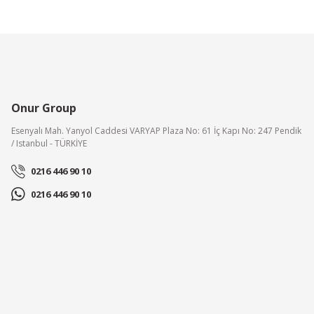
Onur Group
Esenyalı Mah. Yanyol Caddesi VARYAP Plaza No: 61 İç Kapı No: 247 Pendik
/ Istanbul - TÜRKİYE
0216 446 90 10
0216 446 90 10