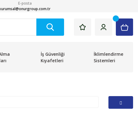
E-posta
kurumsal@onurgroup.com.tr
Alma
İş Güvenliği
İklimlendirme
arı
Kıyafetleri
Sistemleri