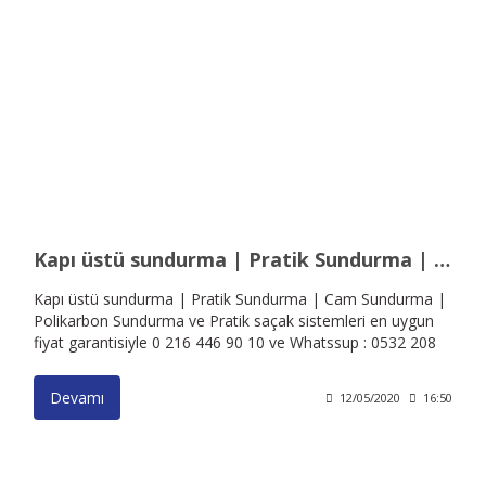
Kapı üstü sundurma | Pratik Sundurma | Cam Sundurma | Polikarbon Sundurma ve Pratik saçak sistemleri
Kapı üstü sundurma | Pratik Sundurma | Cam Sundurma |
Polikarbon Sundurma ve Pratik saçak sistemleri en uygun
fiyat garantisiyle 0 216 446 90 10 ve Whatssup : 0532 208
42 32
Devamı
12/05/2020
16:50