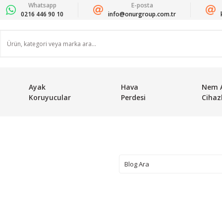
Whatsapp
E-posta
0216 446 90 10
info@onurgroup.com.tr
Ayak
Hava
Nem 
Koruyucular
Perdesi
Cihazl